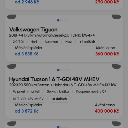
od 2 946 Kč
290 000 Kč
Nově v nabídce
Volkswagen Tiguan
2018
144 178 km
Automat
Diesel
2.0 TDI
110 kW
4x4
2.0 TDI
4x4
Automat
Navi
+4 dalších
Měsíční splátka
Akční cena
od 3 535 Kč
360 000 Kč
Možnost odpočtu DPH
Hyundai Tucson 1.6 T-GDI 48V MHEV
2023
90 550 km
Benzín + Hybridní
1.6 T-GDI 48V MHEV
132 kW
Po prvním majiteli
Servisní knížka
Koupeno nové v ČR
1.6 T-GDI 48V MHEV
+8 dalších
Měsíční splátka
Akční cena
od 3 872 Kč
400 000 Kč