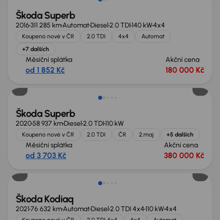
Škoda Superb
2016
311 285 km
Automat
Diesel
2.0 TDI
140 kW
4x4
Koupeno nové v ČR
2.0 TDI
4x4
Automat
+7 dalších
Měsíční splátka
Akční cena
od 1 852 Kč
180 000 Kč
Zlevněno o 10 000 Kč
Škoda Superb
2020
58 937 km
Diesel
2.0 TDI
110 kW
Koupeno nové v ČR
2.0 TDI
ČR
2.maj
+5 dalších
Měsíční splátka
Akční cena
od 3 703 Kč
380 000 Kč
Škoda Kodiaq
2021
76 632 km
Automat
Diesel
2.0 TDI 4x4
110 kW
4x4
Koupeno nové v ČR
2.0 TDI 4x4
4x4
Automat