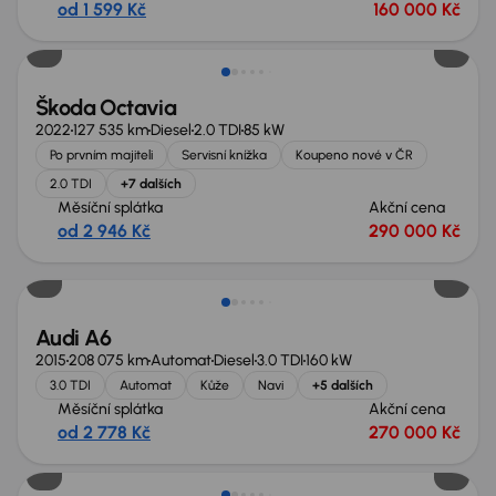
od 1 599 Kč
160 000 Kč
Extra sleva 19 000 Kč
Škoda Octavia
2022
127 535 km
Diesel
2.0 TDI
85 kW
Po prvním majiteli
Servisní knížka
Koupeno nové v ČR
2.0 TDI
+7 dalších
Měsíční splátka
Akční cena
od 2 946 Kč
290 000 Kč
Zlevněno o 10 000 Kč
Audi A6
2015
208 075 km
Automat
Diesel
3.0 TDI
160 kW
3.0 TDI
Automat
Kůže
Navi
+5 dalších
Měsíční splátka
Akční cena
od 2 778 Kč
270 000 Kč