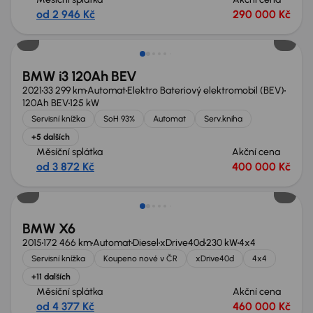
od 2 946 Kč
290 000 Kč
Zlevněno o 20 000 Kč
BMW i3 120Ah BEV
2021
33 299 km
Automat
Elektro Bateriový elektromobil (BEV)
120Ah BEV
125 kW
Servisní knížka
SoH 93%
Automat
Serv.kniha
+5 dalších
Měsíční splátka
Akční cena
od 3 872 Kč
400 000 Kč
Zlevněno o 80 000 Kč
BMW X6
2015
172 466 km
Automat
Diesel
xDrive40d
230 kW
4x4
Servisní knížka
Koupeno nové v ČR
xDrive40d
4x4
+11 dalších
Měsíční splátka
Akční cena
od 4 377 Kč
460 000 Kč