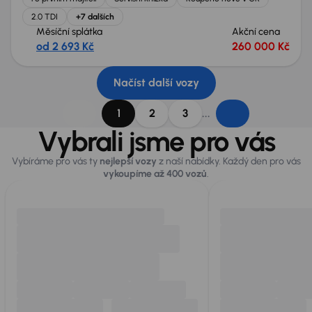
2.0 TDI
+7 dalších
Měsíční splátka
Akční cena
od 2 693 Kč
260 000 Kč
Načíst další vozy
...
1
2
3
Vybrali jsme pro vás
Vybíráme pro vás ty
nejlepší vozy
z naší nabídky. Každý den pro vás
vykoupíme až 400 vozů
.