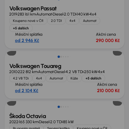
Volkswagen Passat
2019
283 161 km
Automat
Diesel
2.0 TDI
140 kW
4x4
Koupeno nové v ČR
2.0 TDI
4x4
Automat
+5 dalších
Měsíční splátka
Akční cena
od 2 946 Kč
290 000 Kč
Zlevněno o 10 000 Kč
Volkswagen Touareg
2010
222 812 km
Automat
Diesel
4.2 V8 TDi
250 kW
4x4
4.2 V8 TDi
4x4
Automat
Kůže
+5 dalších
Měsíční splátka
Akční cena
od 2 104 Kč
210 000 Kč
Možnost odpočtu DPH
Škoda Octavia
2022
165 330 km
Diesel
2.0 TDI
85 kW
Po prvním majiteli
Servisní knížka
Koupeno nové v ČR