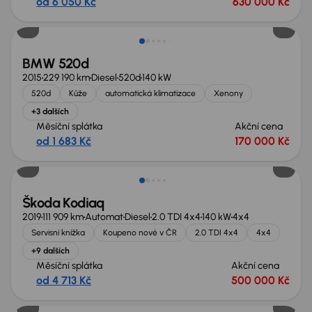
od 6 050 Kč
630 000 Kč
BMW 520d
2015
229 190 km
Diesel
520d
140 kW
520d
Kůže
automatická klimatizace
Xenony
+3 dalších
Měsíční splátka
Akční cena
od 1 683 Kč
170 000 Kč
Zlevněno o 80 000 Kč
Škoda Kodiaq
2019
111 909 km
Automat
Diesel
2.0 TDI 4x4
140 kW
4x4
Servisní knížka
Koupeno nové v ČR
2.0 TDI 4x4
4x4
+9 dalších
Měsíční splátka
Akční cena
od 4 713 Kč
500 000 Kč
Zlevněno o 60 000 Kč