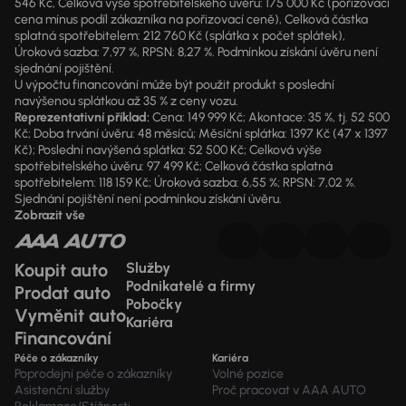
546 Kč, Celková výše spotřebitelského úvěru: 175 000 Kč (pořizovací
cena mínus podíl zákazníka na pořizovací ceně), Celková částka
splatná spotřebitelem: 212 760 Kč (splátka x počet splátek),
Úroková sazba: 7,97 %, RPSN: 8,27 %. Podmínkou získání úvěru není
sjednání pojištění.
U výpočtu financování může být použit produkt s poslední
navýšenou splátkou až 35 % z ceny vozu.
Reprezentativní příklad:
Cena: 149 999 Kč; Akontace: 35 %, tj. 52 500
Kč; Doba trvání úvěru: 48 měsíců; Měsíční splátka: 1397 Kč (47 x 1397
Kč); Poslední navýšená splátka: 52 500 Kč; Celková výše
spotřebitelského úvěru: 97 499 Kč; Celková částka splatná
spotřebitelem: 118 159 Kč; Úroková sazba: 6,55 %; RPSN: 7,02 %.
Sjednání pojištění není podmínkou získání úvěru.
Zobrazit vše
Koupit auto
Služby
Podnikatelé a firmy
Prodat auto
Pobočky
Vyměnit auto
Kariéra
Financování
Péče o zákazníky
Kariéra
Poprodejní péče o zákazníky
Volné pozice
Asistenční služby
Proč pracovat v AAA AUTO