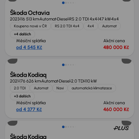
Škoda Octavia
2023
116 513 km
Automat
Diesel
RS 2.0 TDI 4x4
147 kW
4x4
Koupeno nové v ČR
RS 2.0 TDI 4x4
4x4
Automat
+4 dalších
Měsíční splátka
Akční cena
od 4 545 Kč
480 000 Kč
Škoda Kodiaq
2021
176 626 km
Automat
Diesel
2.0 TDI
110 kW
2.0 TDI
Automat
Navi
automatická klimatizace
+3 dalších
Měsíční splátka
Akční cena
od 4 377 Kč
460 000 Kč
Nově v nabídce
Škoda Kodiaq