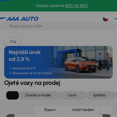
Volejte zdarma
800 110 800
AI
Ojeté vozy na prodej
Značka a model
Cena
Splátka
Zlevněno o 75 000 Kč
Řazení
Uložit hledání