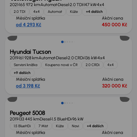
2021
165 972 km
Automat
Diesel
2.0 TDI
147 kW
4x4
2.0 TDI
4x4
Automat
Kůže
+4 dalších
Měsíční splátka
Akční cena
od 4 293 Kč
450 000 Kč
Zlevněno o 10 000 Kč
Hyundai Tucson
2019
161 928 km
Automat
Diesel
2.0 CRDi
136 kW
4x4
Servisní knížka
Koupeno nové v ČR
2.0 CRDi
4x4
+9 dalších
Měsíční splátka
Akční cena
od 3 198 Kč
320 000 Kč
Zlevněno o 30 000 Kč
Peugeot 5008
2019
133 445 km
Diesel
1.5 BlueHDi
96 kW
1.5 BlueHDi
7 Míst
Kůže
Navi
+4 dalších
Měsíční splátka
Akční cena