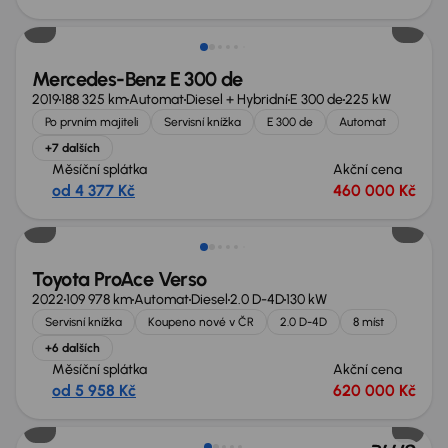
Zlevněno o 10 000 Kč
Mercedes-Benz E 300 de
2019
188 325 km
Automat
Diesel + Hybridní
E 300 de
225 kW
Po prvním majiteli
Servisní knížka
E 300 de
Automat
+7 dalších
Měsíční splátka
Akční cena
od 4 377 Kč
460 000 Kč
Zlevněno o 80 000 Kč
Toyota ProAce Verso
2022
109 978 km
Automat
Diesel
2.0 D-4D
130 kW
Servisní knížka
Koupeno nové v ČR
2.0 D-4D
8 míst
+6 dalších
Měsíční splátka
Akční cena
od 5 958 Kč
620 000 Kč