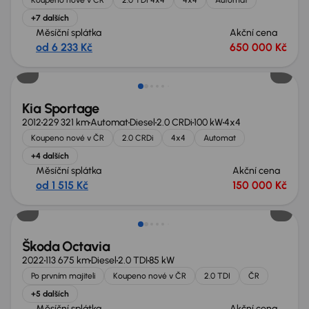
+7 dalších
Měsíční splátka
Akční cena
od 6 233 Kč
650 000 Kč
Kia Sportage
2012
229 321 km
Automat
Diesel
2.0 CRDi
100 kW
4x4
Koupeno nové v ČR
2.0 CRDi
4x4
Automat
+4 dalších
Měsíční splátka
Akční cena
od 1 515 Kč
150 000 Kč
Možnost odpočtu DPH
Škoda Octavia
2022
113 675 km
Diesel
2.0 TDI
85 kW
Po prvním majiteli
Koupeno nové v ČR
2.0 TDI
ČR
+5 dalších
Měsíční splátka
Akční cena