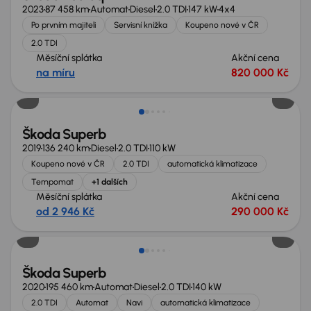
2023
87 458 km
Automat
Diesel
2.0 TDI
147 kW
4x4
Po prvním majiteli
Servisní knížka
Koupeno nové v ČR
2.0 TDI
Měsíční splátka
Akční cena
na míru
820 000 Kč
Nově v nabídce
Škoda Superb
2019
136 240 km
Diesel
2.0 TDI
110 kW
Koupeno nové v ČR
2.0 TDI
automatická klimatizace
Tempomat
+1 dalších
Měsíční splátka
Akční cena
od 2 946 Kč
290 000 Kč
Možnost odpočtu DPH
Škoda Superb
2020
195 460 km
Automat
Diesel
2.0 TDI
140 kW
2.0 TDI
Automat
Navi
automatická klimatizace