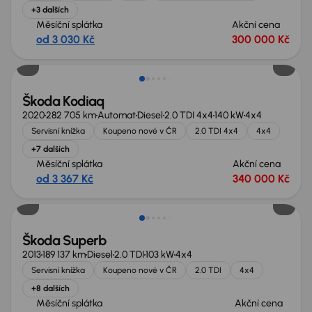
+3 dalších
Měsíční splátka
Akční cena
od 3 030 Kč
300 000 Kč
Škoda Kodiaq
2020
282 705 km
Automat
Diesel
2.0 TDI 4x4
140 kW
4x4
Servisní knížka
Koupeno nové v ČR
2.0 TDI 4x4
4x4
+7 dalších
Měsíční splátka
Akční cena
od 3 367 Kč
340 000 Kč
Zlevněno o 30 000 Kč
Škoda Superb
2013
189 137 km
Diesel
2.0 TDI
103 kW
4x4
Servisní knížka
Koupeno nové v ČR
2.0 TDI
4x4
+8 dalších
Měsíční splátka
Akční cena