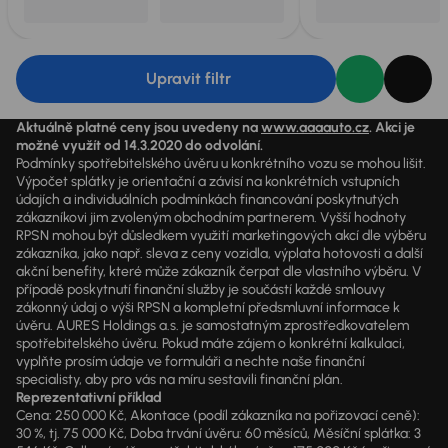
Upravit filtr
Aktuálně platné ceny jsou uvedeny na
www.aaaauto.cz
. Akci je
možné využít od 14.3.2020 do odvolání.
Podmínky spotřebitelského úvěru u konkrétního vozu se mohou lišit.
Výpočet splátky je orientační a závisí na konkrétních vstupních
údajích a individuálních podmínkách financování poskytnutých
zákazníkovi jim zvoleným obchodním partnerem. Vyšší hodnoty
RPSN mohou být důsledkem využití marketingových akcí dle výběru
zákazníka, jako např. sleva z ceny vozidla, výplata hotovosti a další
akční benefity, které může zákazník čerpat dle vlastního výběru. V
případě poskytnutí finanční služby je součástí každé smlouvy
zákonný údaj o výši RPSN a kompletní předsmluvní informace k
úvěru. AURES Holdings a.s. je samostatným zprostředkovatelem
spotřebitelského úvěru. Pokud máte zájem o konkrétní kalkulaci,
vyplňte prosím údaje ve formuláři a nechte naše finanční
specialisty, aby pro vás na míru sestavili finanční plán.
Reprezentativní příklad
Cena: 250 000 Kč, Akontace (podíl zákazníka na pořizovací ceně):
30 %, tj. 75 000 Kč, Doba trvání úvěru: 60 měsíců, Měsíční splátka: 3