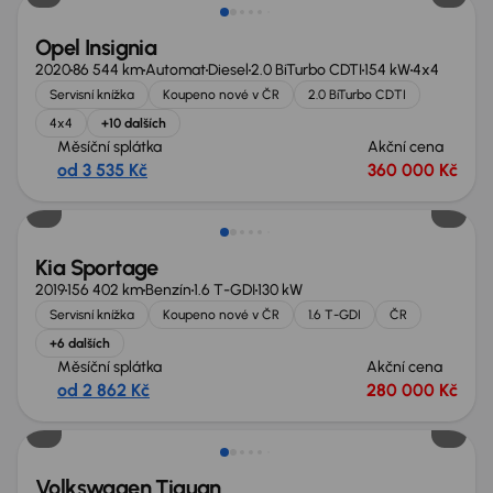
Opel Insignia
2020
86 544 km
Automat
Diesel
2.0 BiTurbo CDTI
154 kW
4x4
Servisní knížka
Koupeno nové v ČR
2.0 BiTurbo CDTI
4x4
+10 dalších
Měsíční splátka
Akční cena
od 3 535 Kč
360 000 Kč
Zlevněno o 10 000 Kč
Kia Sportage
2019
156 402 km
Benzín
1.6 T-GDI
130 kW
Servisní knížka
Koupeno nové v ČR
1.6 T-GDI
ČR
+6 dalších
Měsíční splátka
Akční cena
od 2 862 Kč
280 000 Kč
Zlevněno o 70 000 Kč
Volkswagen Tiguan