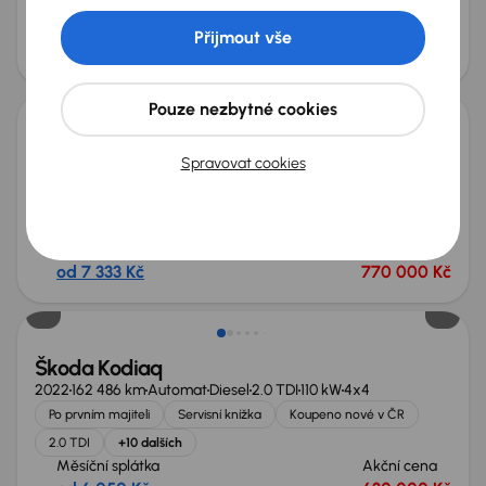
+9 dalších
Měsíční splátka
Akční cena
Přijmout vše
od 5 050 Kč
540 000 Kč
Nově v nabídce
Pouze nezbytné cookies
Audi A6 Allroad 55 TDI
Spravovat cookies
2020
131 580 km
Automat
Diesel + Hybridní
55 TDI
257 kW
4x4
Servisní knížka
Koupeno nové v ČR
55 TDI
4x4
+11 dalších
Měsíční splátka
Akční cena
od 7 333 Kč
770 000 Kč
Nově v nabídce
Škoda Kodiaq
2022
162 486 km
Automat
Diesel
2.0 TDI
110 kW
4x4
Po prvním majiteli
Servisní knížka
Koupeno nové v ČR
2.0 TDI
+10 dalších
Měsíční splátka
Akční cena